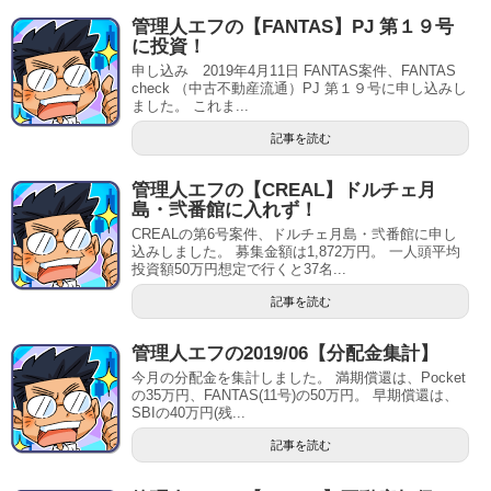
管理人エフの【FANTAS】PJ 第１９号
に投資！
申し込み 2019年4月11日 FANTAS案件、FANTAS
check （中古不動産流通）PJ 第１９号に申し込みし
ました。 これま...
記事を読む
管理人エフの【CREAL】ドルチェ月
島・弐番館に入れず！
CREALの第6号案件、ドルチェ月島・弐番館に申し
込みしました。 募集金額は1,872万円。 一人頭平均
投資額50万円想定で行くと37名...
記事を読む
管理人エフの2019/06【分配金集計】
今月の分配金を集計しました。 満期償還は、Pocket
の35万円、FANTAS(11号)の50万円。 早期償還は、
SBIの40万円(残...
記事を読む