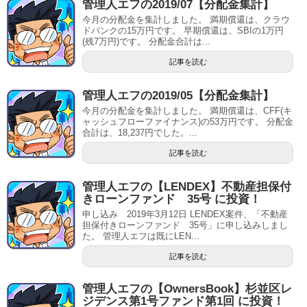
管理人エフの2019/07【分配金集計】
今月の分配金を集計しました。 満期償還は、クラウ
ドバンクの15万円です。 早期償還は、SBIの1万円
(残7万円)です。 分配金合計は...
記事を読む
管理人エフの2019/05【分配金集計】
今月の分配金を集計しました。 満期償還は、CFF(キ
ャッシュフローファイナンス)の53万円です。 分配金
合計は、18,237円でした。...
記事を読む
管理人エフの【LENDEX】不動産担保付
きローンファンド 35号 に投資！
申し込み 2019年3月12日 LENDEX案件、「不動産
担保付きローンファンド 35号」に申し込みしまし
た。 管理人エフは既にLEN...
記事を読む
管理人エフの【OwnersBook】杉並区レ
ジデンス第1号ファンド第1回 に投資！